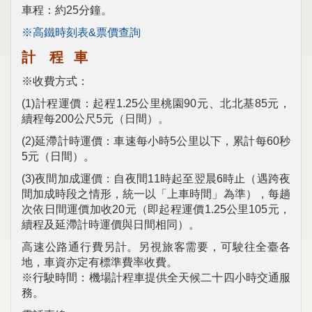
車程：約25分鐘。
※高鐵時刻表&票價查詢
計 程 車
※收費方式：
(1)
計程運價：起程1.25公里桃園90元、北北基85元，
續程每200公尺5元（日間）。
(2)
延滯計時運價：車速每小時5公里以下，累計每60秒
5元（日間）。
(3)
夜間加成運價：自夜間11時起至翌晨6時止（遇跨夜
間加成時段之情形，統一以「上車時間」為準），每趟
次依日間運價加收20元（即起程運價1.25公里105元，
續程及延滯計時運價與日間相同）。
高速公路通行費另計。另視旅客需要，可駛往全臺各
地，車資亦定有標準費率收費。
※
行駛時間：機場計程車提供全天候二十四小時交通服
務。