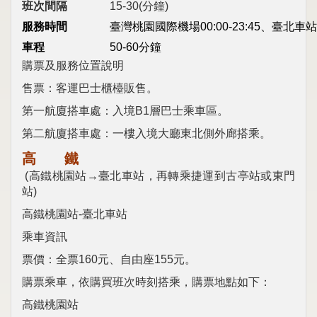
班次間隔
15-30(
分鐘)
服務時間
臺灣桃園國際機場00:00-23:45、臺北車站00
車程
50-60
分鐘
購票及服務位置說明
售票：客運巴士櫃檯販售。
第一航廈搭車處：入境B1層巴士乘車區。
第二航廈搭車處：一樓入境大廳東北側外廊搭乘。
高 鐵
(
高鐵桃園站→臺北車站，再轉乘捷運到古亭站或東門
站)
高鐵桃園站-臺北車站
乘車資訊
票價：全票160元、自由座155元。
購票乘車，依購買班次時刻搭乘，購票地點如下：
高鐵桃園站