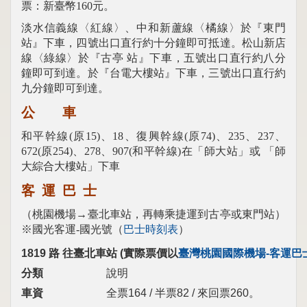
票：新臺幣160元。
淡水信義線〈紅線〉、中和新蘆線〈橘線〉於『東門
站』下車，四號出口直行約十分鐘即可抵達。
松山新店
線〈綠線〉於『古亭 站』下車，五號出口直行約八分
鐘即可到達。於『台電大樓站』下車，三號出口直行約
九分鐘即可到達。
公 車
和平幹線(原15)、18、復興幹線(原74)、235、237、
672(原254)、278、907(和平幹線)在「師大站」或 「師
大
綜合大樓站」下車
客 運 巴 士
（桃園機場→臺北車站，再轉乘捷運到古亭或東門站）
※
國光客運-國光號
（
巴士時刻表
）
1819
路 往臺北車站 (實際票價以
臺灣桃園國際機場-客運巴
分類
說明
車資
全票164 / 半票82 / 來回票260。