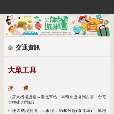
交通資訊
大眾工具
捷 運
（搭乘機場捷運→臺北車站，再轉乘捷運到古亭、台電
大樓或東門站）
※桃園機場捷運：a.車程：約40分鐘(直達車) b.單程